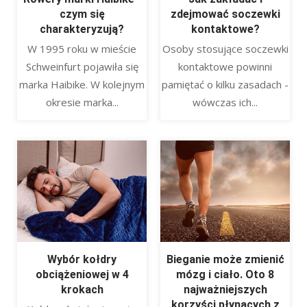
czym się
zdejmować soczewki
charakteryzują?
kontaktowe?
W 1995 roku w mieście
Osoby stosujące soczewki
Schweinfurt pojawiła się
kontaktowe powinni
marka Haibike. W kolejnym
pamiętać o kilku zasadach -
okresie marka...
wówczas ich...
Wybór kołdry
Bieganie może zmienić
obciążeniowej w 4
mózg i ciało. Oto 8
krokach
najważniejszych
korzyści płynących z