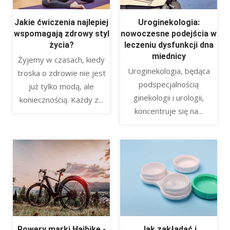
Jakie ćwiczenia najlepiej
Uroginekologia:
wspomagają zdrowy styl
nowoczesne podejścia w
życia?
leczeniu dysfunkcji dna
miednicy
Żyjemy w czasach, kiedy
Uroginekologia, będąca
troska o zdrowie nie jest
podspecjalnością
już tylko modą, ale
ginekologii i urologii,
koniecznością. Każdy z...
koncentruje się na...
Rowery marki Haibike -
Jak zakładać i