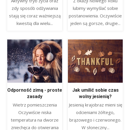
Aktywny tryb życia oraz
Z okazji Nowego Roku
zdy sposób odżywiania
lubimy wymyślać sobie
stają się coraz ważniejszą
postanowienia. Oczywiście
kwestią dla wielu...
jeden są gorsze, drugie...
Odporność zimą - proste
Jak umilić sobie czas
zasady
wolny jesienią?
Wietrz pomieszczenia
Jesienią krajobraz mieni się
Oczywiście niska
odcieniami żółtego,
temperatura na dworze
brązowego i czerwonego.
zniechęca do otwierania
W słoneczny...