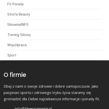
Fit Porady
Strefa Beauty
SiłowniaINFO
Trening Siłowy
Współpraca
Sport
O firmie
Dbaj z nami o swoje zdrowie i dobre samopoczucie. Jako
pasjonaci sportu i zdrowego trybu życia staramy się
gromadzić dla Ciebie najciekawsze informacje i porady fit.
info@fitnessgenesis.pl