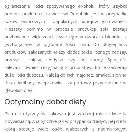
ograniczenie ilości spożywanego alkoholu, który szybko
podnosi poziom cukru we krwi. Podobnie jest w przypadku
soków owocowych i popularnych napojów gazowanych.
Niestety pomimo w procesie produkcji soki zostają
pozbawione większości zawartego w owocach błonnika, a
„wzbogacane” w ogromne ilości cukru. Do długiej listy
produktów zakazanych należy dodać także różnego rodzaju
przekąski, chipsy, słodycze czy fast foody. Specjaliści
zalecają również rezygnację z produktów, które zawierają
duże ilości tłuszczu. Należą do nich majonez, smalec, słonina,
tłuste kiełbasy, wieprzowina czy potrawy przyrządzane na
głębokim oleju.
Optymalny dobór diety
Plan dietetyczny dla cukrzyka jest w dużej mierze kwestią
indywidualną. Analogicznie jak w przypadku tradycyjnej diety,
którą stosuje wiele osób walczących z nadmiarowymi