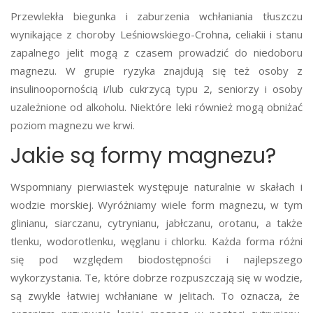
Przewlekła biegunka i zaburzenia wchłaniania tłuszczu
wynikające z choroby Leśniowskiego-Crohna, celiakii i stanu
zapalnego jelit mogą z czasem prowadzić do niedoboru
magnezu. W grupie ryzyka znajdują się też osoby z
insulinoopornością i/lub cukrzycą typu 2, seniorzy i osoby
uzależnione od alkoholu. Niektóre leki również mogą obniżać
poziom magnezu we krwi.
Jakie są formy magnezu?
Wspomniany pierwiastek występuje naturalnie w skałach i
wodzie morskiej. Wyróżniamy wiele form magnezu, w tym
glinianu, siarczanu, cytrynianu, jabłczanu, orotanu, a także
tlenku, wodorotlenku, węglanu i chlorku. Każda forma różni
się pod względem biodostępności i najlepszego
wykorzystania. Te, które dobrze rozpuszczają się w wodzie,
są zwykle łatwiej wchłaniane w jelitach. To oznacza, że