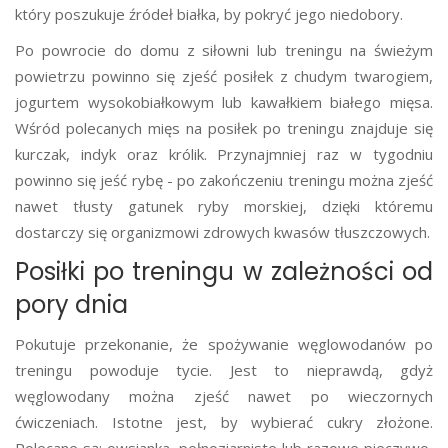
który poszukuje źródeł białka, by pokryć jego niedobory.
Po powrocie do domu z siłowni lub treningu na świeżym
powietrzu powinno się zjeść posiłek z chudym twarogiem,
jogurtem wysokobiałkowym lub kawałkiem białego mięsa.
Wśród polecanych mięs na posiłek po treningu znajduje się
kurczak, indyk oraz królik. Przynajmniej raz w tygodniu
powinno się jeść rybę - po zakończeniu treningu można zjeść
nawet tłusty gatunek ryby morskiej, dzięki któremu
dostarczy się organizmowi zdrowych kwasów tłuszczowych.
Posiłki po treningu w zależności od
pory dnia
Pokutuje przekonanie, że spożywanie węglowodanów po
treningu powoduje tycie. Jest to nieprawdą, gdyż
węglowodany można zjeść nawet po wieczornych
ćwiczeniach. Istotne jest, by wybierać cukry złożone.
Polecane są: owsianka, pełnoziarniste lub razowe pieczywo,